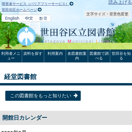
本文へ
読み上げる
障害者サービス（バリアフリーサービス）
世田谷区ホームページ
文字サイズ・背景色変更
利用者メニ
資料を探す
利用案内
各図書館案
図書館で調
世田谷を知
ュー
内
べる
る
経堂図書館
この図書館をもっと知りたい
開館日カレンダー