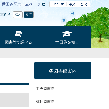
世田谷区ホームページ
の大きさ
拡大
標準
図書館で調べる
世田谷を知る
各図書館案内
中央図書館
梅丘図書館