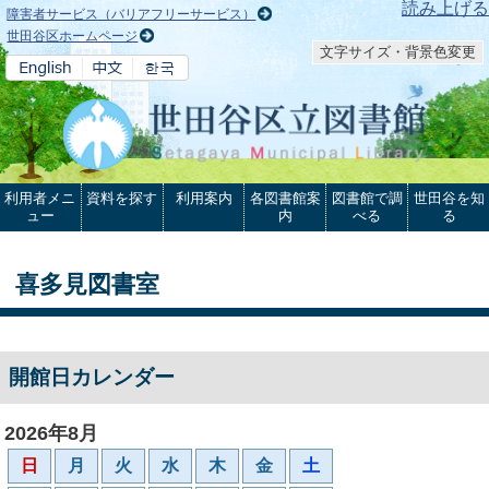
本文へ
読み上げる
障害者サービス（バリアフリーサービス）
世田谷区ホームページ
文字サイズ・背景色変更
利用者メニ
資料を探す
利用案内
各図書館案
図書館で調
世田谷を知
ュー
内
べる
る
喜多見図書室
開館日カレンダー
2026年8月
日
月
火
水
木
金
土