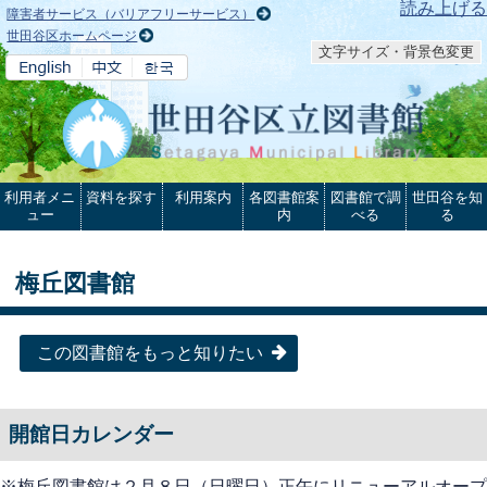
本文へ
読み上げる
障害者サービス（バリアフリーサービス）
世田谷区ホームページ
文字サイズ・背景色変更
利用者メニ
資料を探す
利用案内
各図書館案
図書館で調
世田谷を知
ュー
内
べる
る
梅丘図書館
この図書館をもっと知りたい
開館日カレンダー
※梅丘図書館は２月８日（日曜日）正午にリニューアルオープ