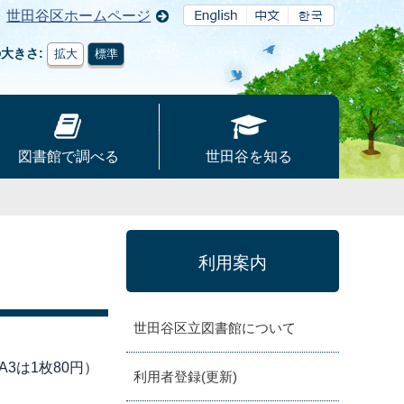
世田谷区ホームページ
の大きさ
拡大
標準
図書館で調べる
世田谷を知る
利用案内
世田谷区立図書館について
3は1枚80円）
利用者登録(更新)