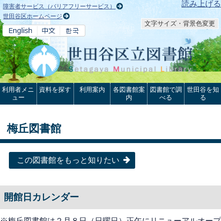
本文へ
読み上げる
障害者サービス（バリアフリーサービス）
世田谷区ホームページ
文字サイズ・背景色変更
利用者メニ
資料を探す
利用案内
各図書館案
図書館で調
世田谷を知
ュー
内
べる
る
梅丘図書館
この図書館をもっと知りたい
開館日カレンダー
※梅丘図書館は２月８日（日曜日）正午にリニューアルオープ