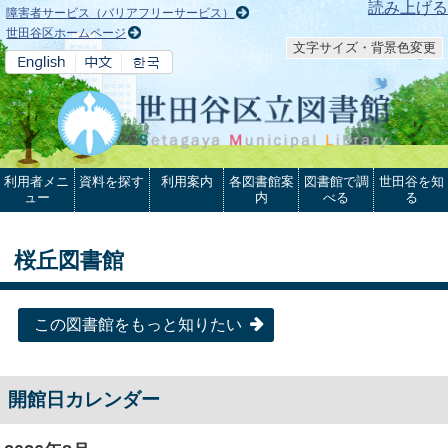
本文へ
読み上げる
障害者サービス（バリアフリーサービス）
世田谷区ホームページ
文字サイズ・背景色変更
利用者メニ
資料を探す
利用案内
各図書館案
図書館で調
世田谷を知
ュー
内
べる
る
桜丘図書館
この図書館をもっと知りたい
開館日カレンダー