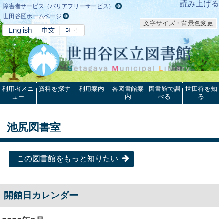
本文へ
読み上げる
障害者サービス（バリアフリーサービス）
世田谷区ホームページ
文字サイズ・背景色変更
利用者メニ
資料を探す
利用案内
各図書館案
図書館で調
世田谷を知
ュー
内
べる
る
池尻図書室
この図書館をもっと知りたい
開館日カレンダー