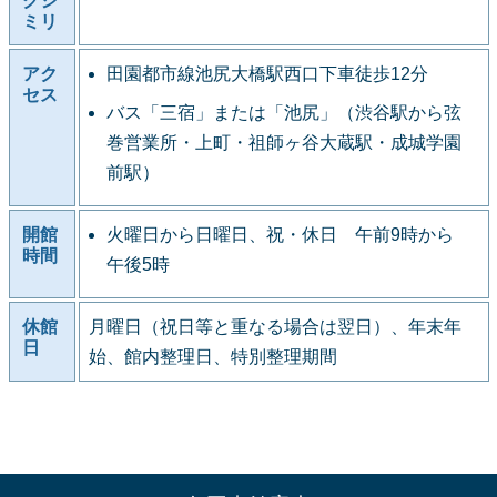
クシ
ミリ
アク
田園都市線池尻大橋駅西口下車徒歩12分
セス
バス「三宿」または「池尻」（渋谷駅から弦
巻営業所・上町・祖師ヶ谷大蔵駅・成城学園
前駅）
開館
火曜日から日曜日、祝・休日 午前9時から
時間
午後5時
休館
月曜日（祝日等と重なる場合は翌日）、年末年
日
始、館内整理日、特別整理期間