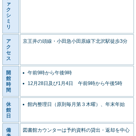
ァ
ク
シ
ミ
リ
ア
京王井の頭線・小田急小田原線下北沢駅徒歩3分
ク
セ
ス
開
午前9時から午後9時
館
12月28日及び1月4日 午前9時から午後5時
時
間
休
館内整理日（原則毎月第３木曜）、年末年始
館
日
備
図書館カウンターは予約資料の貸出・返却を中心
考