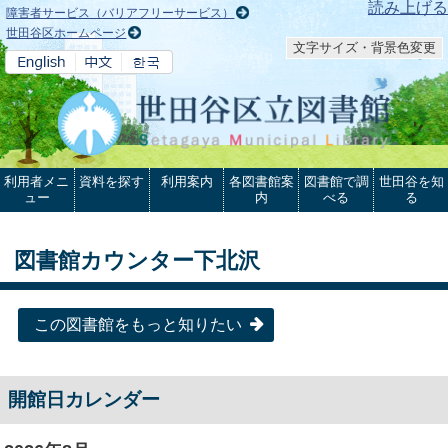
本文へ
読み上げる
障害者サービス（バリアフリーサービス）
世田谷区ホームページ
文字サイズ・背景色変更
利用者メニ
資料を探す
利用案内
各図書館案
図書館で調
世田谷を知
ュー
内
べる
る
図書館カウンター下北沢
この図書館をもっと知りたい
開館日カレンダー