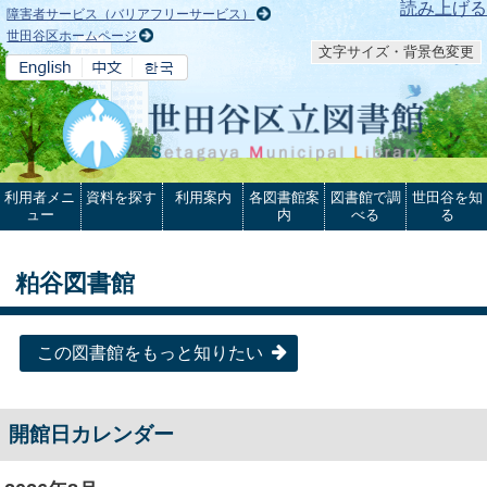
本文へ
読み上げる
障害者サービス（バリアフリーサービス）
世田谷区ホームページ
文字サイズ・背景色変更
利用者メニ
資料を探す
利用案内
各図書館案
図書館で調
世田谷を知
ュー
内
べる
る
粕谷図書館
この図書館をもっと知りたい
開館日カレンダー