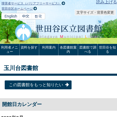
本文へ
読み上げる
障害者サービス（バリアフリーサービス）
世田谷区ホームページ
文字サイズ・背景色変更
利用者メニ
資料を探す
利用案内
各図書館案
図書館で調
世田谷を知
ュー
内
べる
る
玉川台図書館
この図書館をもっと知りたい
開館日カレンダー