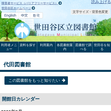
本文へ
読み上げる
障害者サービス（バリアフリーサービス）
世田谷区ホームページ
文字サイズ・背景色変更
利用者メニ
資料を探す
利用案内
各図書館案
図書館で調
世田谷を知
ュー
内
べる
る
代田図書館
この図書館をもっと知りたい
開館日カレンダー