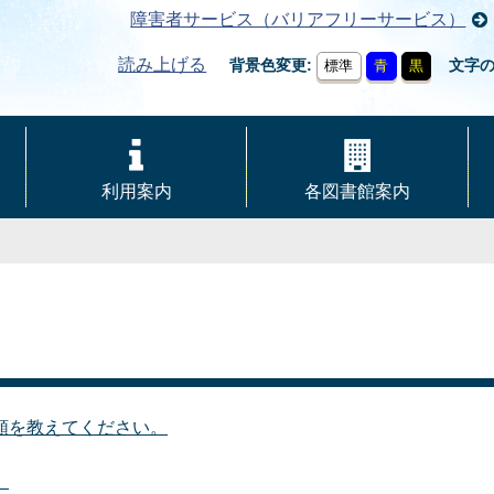
障害者サービス（バリアフリーサービス）
読み上げる
背景色変更
文字
標準
青
黒
利用案内
各図書館案内
類を教えてください。
。