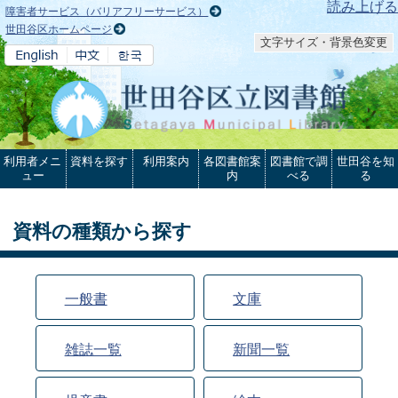
本文へ
読み上げる
障害者サービス（バリアフリーサービス）
世田谷区ホームページ
文字サイズ・背景色変更
利用者メニ
資料を探す
利用案内
各図書館案
図書館で調
世田谷を知
ュー
内
べる
る
資料の種類から探す
一般書
文庫
雑誌一覧
新聞一覧