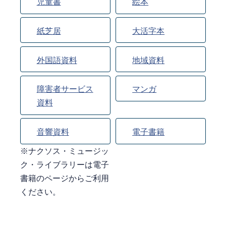
児童書
絵本
紙芝居
大活字本
外国語資料
地域資料
障害者サービス
マンガ
資料
音響資料
電子書籍
※ナクソス・ミュージッ
ク・ライブラリーは電子
書籍のページからご利用
ください。