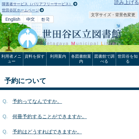
本文へ
読み上げる
障害者サービス（バリアフリーサービス）
世田谷区ホームページ
文字サイズ・背景色変更
利用者メニ
資料を探す
利用案内
各図書館案
図書館で調
世田谷を知
ュー
内
べる
る
予約について
予約ってなんですか。
何冊予約することができますか。
予約はどうすればできますか。