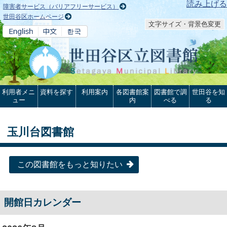
本文へ
読み上げる
障害者サービス（バリアフリーサービス）
世田谷区ホームページ
文字サイズ・背景色変更
利用者メニ
資料を探す
利用案内
各図書館案
図書館で調
世田谷を知
ュー
内
べる
る
玉川台図書館
この図書館をもっと知りたい
開館日カレンダー