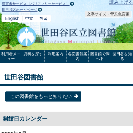
本文へ
読み上げる
障害者サービス（バリアフリーサービス）
世田谷区ホームページ
文字サイズ・背景色変更
利用者メニ
資料を探す
利用案内
各図書館案
図書館で調
世田谷を知
ュー
内
べる
る
世田谷図書館
この図書館をもっと知りたい
開館日カレンダー