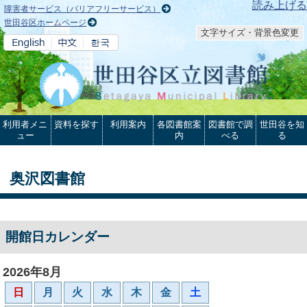
本文へ
読み上げる
障害者サービス（バリアフリーサービス）
世田谷区ホームページ
文字サイズ・背景色変更
利用者メニ
資料を探す
利用案内
各図書館案
図書館で調
世田谷を知
ュー
内
べる
る
奥沢図書館
開館日カレンダー
2026年8月
日
月
火
水
木
金
土