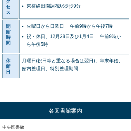
ク
東横線田園調布駅徒歩9分
セ
ス
開
火曜日から日曜日 午前9時から午後7時
館
祝・休日、12月28日及び1月4日 午前9時か
時
間
ら午後5時
休
月曜日(祝日等と重なる場合は翌日)、年末年始、
館
館内整理日、特別整理期間
日
各図書館案内
中央図書館