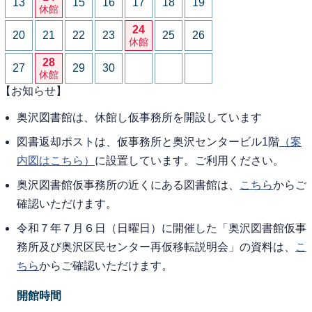
13
15
16
17
18
19
休館
24
20
21
22
23
25
26
休館
28
27
29
30
休館
【お知らせ】
奥沢図書館は、休館し仮事務所を開設しています
図書返却ポストは、仮事務所と奥沢センタービル1階
（案
内図はこちら）
に設置しています。ご利用ください。
奥沢図書館仮事務所の近くにある図書館は、
こちら
からご
確認いただけます。
令和７年７月６日（日曜日）に開催した「奥沢図書館仮事
務所及び奥沢区民センター再仮移転説明会」の資料は、
こ
ちら
からご確認いただけます。
開館時間