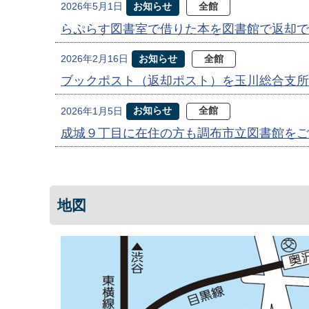
お知らせ
全館
2026年5月1日
らぷらす図書室で借りた本を図書館で返却で
お知らせ
全館
2026年2月16日
ブックポスト（返却ポスト）を玉川総合支所
お知らせ
全館
2026年1月5日
成城９丁目に在住の方も調布市立図書館をご
地図