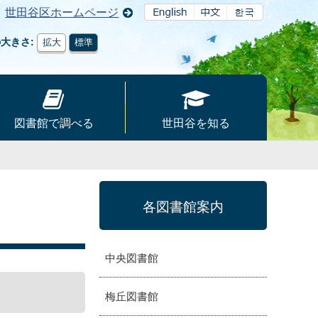
世田谷区ホームページ
の大きさ
拡大
標準
図書館で調べる
世田谷を知る
各図書館案内
中央図書館
梅丘図書館