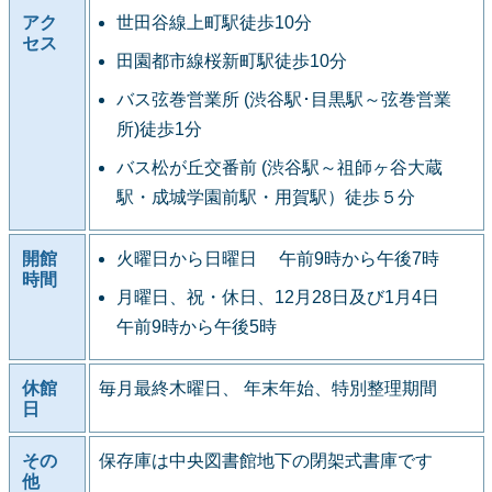
アク
世田谷線上町駅徒歩10分
セス
田園都市線桜新町駅徒歩10分
バス弦巻営業所 (渋谷駅･目黒駅～弦巻営業
所)徒歩1分
バス松が丘交番前 (渋谷駅～祖師ヶ谷大蔵
駅・成城学園前駅・用賀駅）徒歩５分
開館
火曜日から日曜日 午前9時から午後7時
時間
月曜日、祝・休日、12月28日及び1月4日
午前9時から午後5時
休館
毎月最終木曜日、 年末年始、特別整理期間
日
その
保存庫は中央図書館地下の閉架式書庫です
他