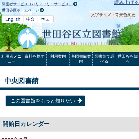
本文へ
読み上げる
障害者サービス（バリアフリーサービス）
世田谷区ホームページ
文字サイズ・背景色変更
利用者メニ
資料を探す
利用案内
各図書館案
図書館で調
世田谷を知
ュー
内
べる
る
中央図書館
この図書館をもっと知りたい
開館日カレンダー