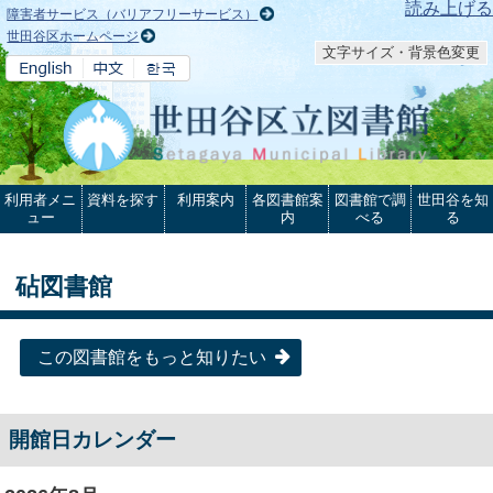
本文へ
読み上げる
障害者サービス（バリアフリーサービス）
世田谷区ホームページ
文字サイズ・背景色変更
利用者メニ
資料を探す
利用案内
各図書館案
図書館で調
世田谷を知
ュー
内
べる
る
砧図書館
この図書館をもっと知りたい
開館日カレンダー