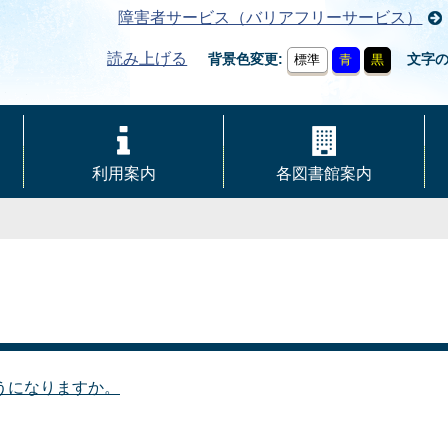
障害者サービス（バリアフリーサービス）
読み上げる
背景色変更
文字
標準
青
黒
利用案内
各図書館案内
うになりますか。