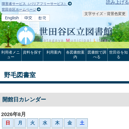
本文へ
読み上げる
障害者サービス（バリアフリーサービス）
世田谷区ホームページ
文字サイズ・背景色変更
利用者メニ
資料を探す
利用案内
各図書館案
図書館で調
世田谷を知
ュー
内
べる
る
野毛図書室
開館日カレンダー
2026年8月
日
月
火
水
木
金
土