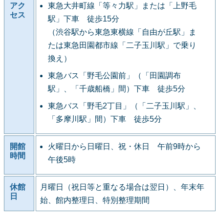
アク
東急大井町線「等々力駅」または「上野毛
セス
駅」下車 徒歩15分
（渋谷駅から東急東横線「自由が丘駅」ま
たは東急田園都市線「二子玉川駅」で乗り
換え）
東急バス「野毛公園前」（「田園調布
駅」、「千歳船橋」間）下車 徒歩5分
東急バス「野毛2丁目」（「二子玉川駅」、
「多摩川駅」間）下車 徒歩5分
開館
火曜日から日曜日、祝・休日 午前9時から
時間
午後5時
休館
月曜日（祝日等と重なる場合は翌日）、年末年
日
始、館内整理日、特別整理期間