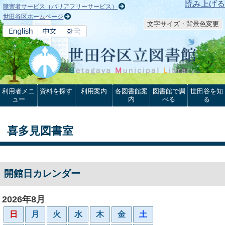
本文へ
読み上げる
障害者サービス（バリアフリーサービス）
世田谷区ホームページ
文字サイズ・背景色変更
利用者メニ
資料を探す
利用案内
各図書館案
図書館で調
世田谷を知
ュー
内
べる
る
喜多見図書室
開館日カレンダー
2026年8月
日
月
火
水
木
金
土