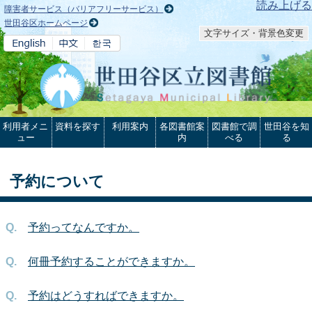
本文へ
読み上げる
障害者サービス（バリアフリーサービス）
世田谷区ホームページ
文字サイズ・背景色変更
利用者メニ
資料を探す
利用案内
各図書館案
図書館で調
世田谷を知
ュー
内
べる
る
予約について
予約ってなんですか。
何冊予約することができますか。
予約はどうすればできますか。