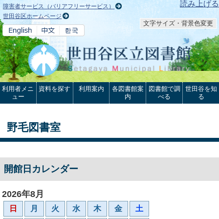
本文へ
読み上げる
障害者サービス（バリアフリーサービス）
世田谷区ホームページ
文字サイズ・背景色変更
利用者メニ
資料を探す
利用案内
各図書館案
図書館で調
世田谷を知
ュー
内
べる
る
野毛図書室
開館日カレンダー
2026年8月
日
月
火
水
木
金
土