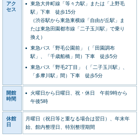
アク
東急大井町線「等々力駅」または「上野毛
セス
駅」下車 徒歩15分
（渋谷駅から東急東横線「自由が丘駅」ま
たは東急田園都市線「二子玉川駅」で乗り
換え）
東急バス「野毛公園前」（「田園調布
駅」、「千歳船橋」間）下車 徒歩5分
東急バス「野毛2丁目」（「二子玉川駅」、
「多摩川駅」間）下車 徒歩5分
開館
火曜日から日曜日、祝・休日 午前9時から
時間
午後5時
休館
月曜日（祝日等と重なる場合は翌日）、年末年
日
始、館内整理日、特別整理期間