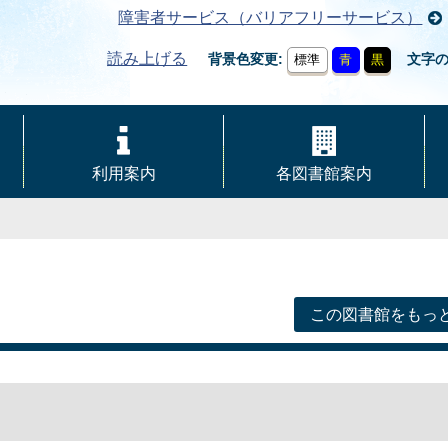
障害者サービス（バリアフリーサービス）
読み上げる
背景色変更
文字
標準
青
黒
利用案内
各図書館案内
この図書館をもっ