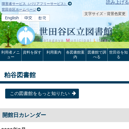
本文へ
読み上げる
障害者サービス（バリアフリーサービス）
世田谷区ホームページ
文字サイズ・背景色変更
利用者メニ
資料を探す
利用案内
各図書館案
図書館で調
世田谷を知
ュー
内
べる
る
粕谷図書館
この図書館をもっと知りたい
開館日カレンダー