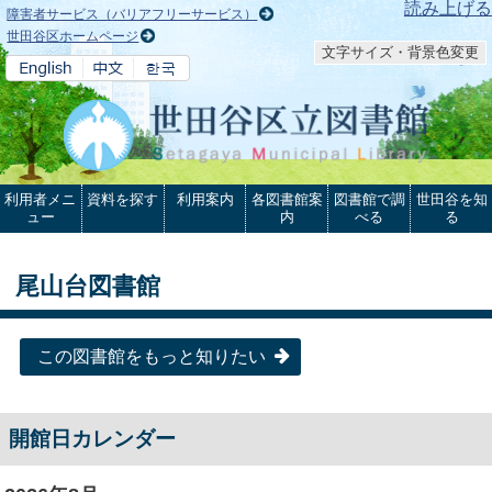
本文へ
読み上げる
障害者サービス（バリアフリーサービス）
世田谷区ホームページ
文字サイズ・背景色変更
利用者メニ
資料を探す
利用案内
各図書館案
図書館で調
世田谷を知
ュー
内
べる
る
尾山台図書館
この図書館をもっと知りたい
開館日カレンダー