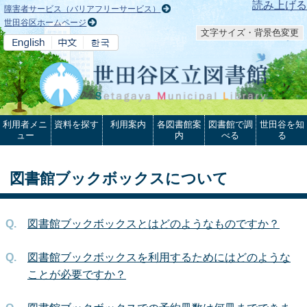
本文へ
読み上げる
障害者サービス（バリアフリーサービス）
世田谷区ホームページ
文字サイズ・背景色変更
利用者メニ
資料を探す
利用案内
各図書館案
図書館で調
世田谷を知
ュー
内
べる
る
図書館ブックボックスについて
図書館ブックボックスとはどのようなものですか？
図書館ブックボックスを利用するためにはどのような
ことが必要ですか？