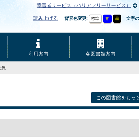
障害者サービス（バリアフリーサービス）
読み上げる
背景色変更
文字
標準
青
黒
利用案内
各図書館案内
北沢
この図書館をもっ