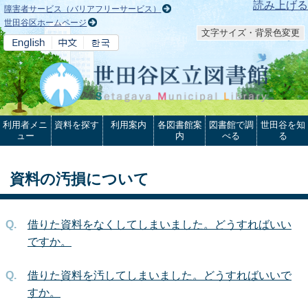
本文へ
読み上げる
障害者サービス（バリアフリーサービス）
世田谷区ホームページ
文字サイズ・背景色変更
利用者メニ
資料を探す
利用案内
各図書館案
図書館で調
世田谷を知
ュー
内
べる
る
資料の汚損について
借りた資料をなくしてしまいました。どうすればいい
ですか。
借りた資料を汚してしまいました。どうすればいいで
すか。