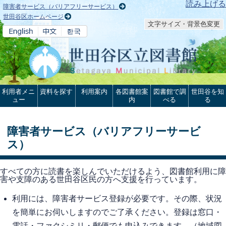
本文へ
読み上げる
障害者サービス（バリアフリーサービス）
世田谷区ホームページ
文字サイズ・背景色変更
利用者メニ
資料を探す
利用案内
各図書館案
図書館で調
世田谷を知
ュー
内
べる
る
障害者サービス（バリアフリーサービ
ス）
すべての方に読書を楽しんでいただけるよう、図書館利用に障
害や支障のある世田谷区民の方へ支援を行っています。
利用には、障害者サービス登録が必要です。その際、状況
を簡単にお伺いしますのでご了承ください。登録は窓口・
電話・ファクシミリ・郵便でも申込みできます。（地域図