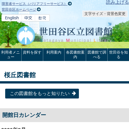
本文へ
読み上げる
障害者サービス（バリアフリーサービス）
世田谷区ホームページ
文字サイズ・背景色変更
利用者メニ
資料を探す
利用案内
各図書館案
図書館で調
世田谷を知
ュー
内
べる
る
桜丘図書館
この図書館をもっと知りたい
開館日カレンダー