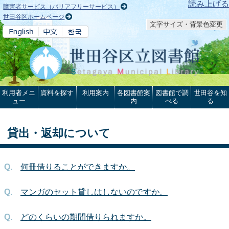
本文へ
読み上げる
障害者サービス（バリアフリーサービス）
世田谷区ホームページ
文字サイズ・背景色変更
利用者メニ
資料を探す
利用案内
各図書館案
図書館で調
世田谷を知
ュー
内
べる
る
貸出・返却について
何冊借りることができますか。
マンガのセット貸しはしないのですか。
どのくらいの期間借りられますか。