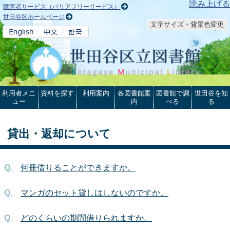
本文へ
読み上げる
障害者サービス（バリアフリーサービス）
世田谷区ホームページ
文字サイズ・背景色変更
利用者メニ
資料を探す
利用案内
各図書館案
図書館で調
世田谷を知
ュー
内
べる
る
貸出・返却について
何冊借りることができますか。
マンガのセット貸しはしないのですか。
どのくらいの期間借りられますか。