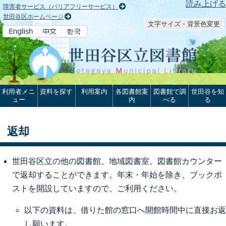
本文へ
読み上げる
障害者サービス（バリアフリーサービス）
世田谷区ホームページ
文字サイズ・背景色変更
利用者メニ
資料を探す
利用案内
各図書館案
図書館で調
世田谷を知
ュー
内
べる
る
返却
世田谷区立の他の図書館、地域図書室、図書館カウンター
で返却することができます。年末・年始を除き、ブックポ
ストを開設していますので、ご利用ください。
以下の資料は、借りた館の窓口へ開館時間中に直接お返
し願います。