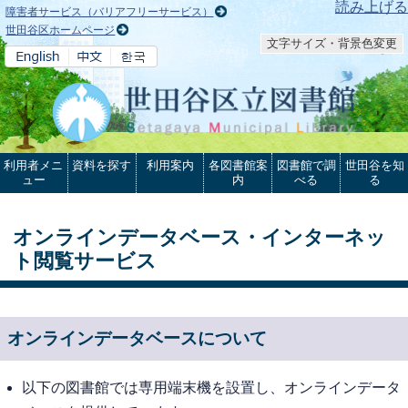
本文へ
読み上げる
障害者サービス（バリアフリーサービス）
世田谷区ホームページ
文字サイズ・背景色変更
利用者メニ
資料を探す
利用案内
各図書館案
図書館で調
世田谷を知
ュー
内
べる
る
オンラインデータベース・インターネッ
ト閲覧サービス
オンラインデータベースについて
以下の図書館では専用端末機を設置し、オンラインデータ