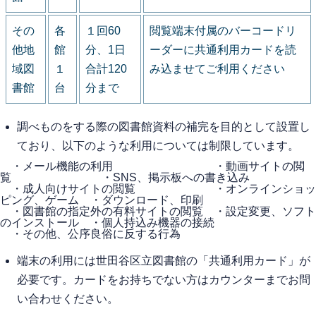
その
各
１回60
閲覧端末付属のバーコードリ
他地
館
分、1日
ーダーに共通利用カードを読
域図
１
合計120
み込ませてご利用ください
書館
台
分まで
調べものをする際の図書館資料の補完を目的として設置し
ており、以下のような利用については制限しています。
・メール機能の利用 ・動画サイトの閲
覧 ・SNS、掲示板への書き込み
・成人向けサイトの閲覧 ・オンラインショッ
ピング、ゲーム ・ダウンロード、印刷
・図書館の指定外の有料サイトの閲覧 ・設定変更、ソフト
のインストール ・個人持込み機器の接続
・その他、公序良俗に反する行為
端末の利用には世田谷区立図書館の「共通利用カード」が
必要です。カードをお持ちでない方はカウンターまでお問
い合わせください。