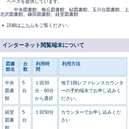
ベースを提供しています。
中央図書館、梅丘図書館、砧図書館、玉川台図書館、上
北沢図書館、鎌田図書館、経堂図書館
詳細は
こちら
をご覧ください。
インターネット閲覧端末について
図書
台
利用時
利用方法
館名
数
間
中央
5
１回30
地下1階レファレンスカウンタ
図書
台
分・60分
ーの予約端末でお申し込みく
館
から選択
ださい。
経堂
5
１回50分
カウンターでお申し込みくだ
図書
台
さい
館