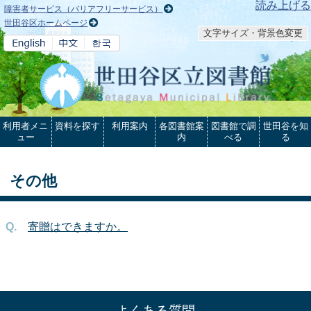
本文へ
読み上げる
障害者サービス（バリアフリーサービス）
世田谷区ホームページ
文字サイズ・背景色変更
利用者メニ
資料を探す
利用案内
各図書館案
図書館で調
世田谷を知
ュー
内
べる
る
その他
寄贈はできますか。
よくある質問