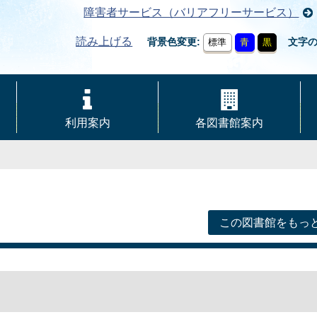
障害者サービス（バリアフリーサービス）
読み上げる
背景色変更
文字
標準
青
黒
利用案内
各図書館案内
この図書館をもっ