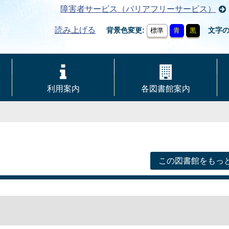
障害者サービス（バリアフリーサービス）
読み上げる
背景色変更
文字
標準
青
黒
利用案内
各図書館案内
この図書館をもっ