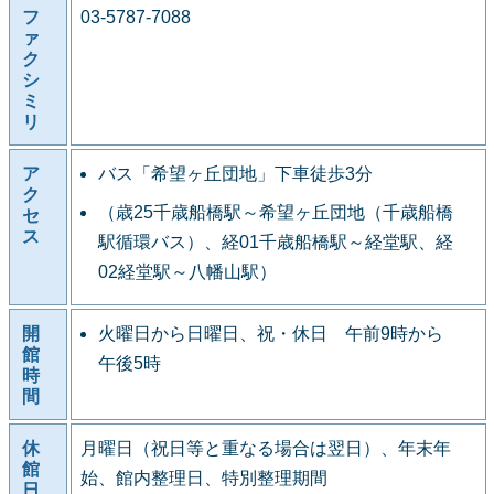
フ
03-5787-7088
ァ
ク
シ
ミ
リ
ア
バス「希望ヶ丘団地」下車徒歩3分
ク
（歳25千歳船橋駅～希望ヶ丘団地（千歳船橋
セ
ス
駅循環バス）、経01千歳船橋駅～経堂駅、経
02経堂駅～八幡山駅）
開
火曜日から日曜日、祝・休日 午前9時から
館
午後5時
時
間
休
月曜日（祝日等と重なる場合は翌日）、年末年
館
始、館内整理日、特別整理期間
日