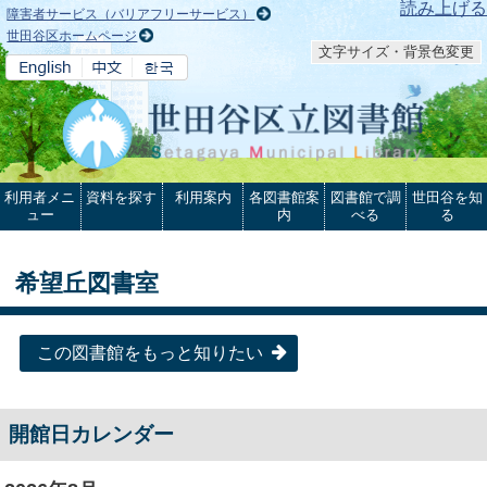
本文へ
読み上げる
障害者サービス（バリアフリーサービス）
世田谷区ホームページ
文字サイズ・背景色変更
利用者メニ
資料を探す
利用案内
各図書館案
図書館で調
世田谷を知
ュー
内
べる
る
希望丘図書室
この図書館をもっと知りたい
開館日カレンダー