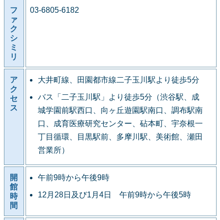
フ
03-6805-6182
ァ
ク
シ
ミ
リ
ア
大井町線、田園都市線二子玉川駅より徒歩5分
ク
バス「二子玉川駅」より徒歩5分（渋谷駅、成
セ
ス
城学園前駅西口、向ヶ丘遊園駅南口、調布駅南
口、成育医療研究センター、砧本町、宇奈根一
丁目循環、目黒駅前、多摩川駅、美術館、瀬田
営業所）
開
午前9時から午後9時
館
12月28日及び1月4日 午前9時から午後5時
時
間