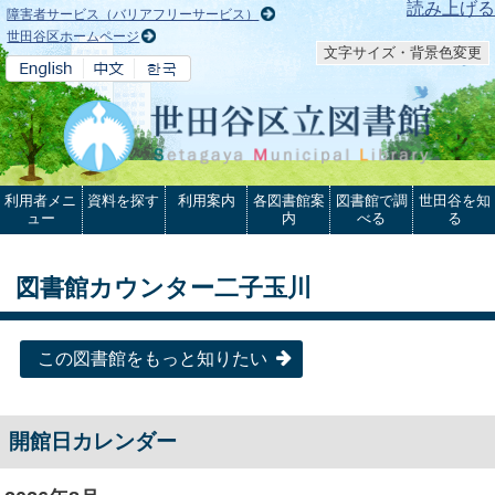
本文へ
読み上げる
障害者サービス（バリアフリーサービス）
世田谷区ホームページ
文字サイズ・背景色変更
利用者メニ
資料を探す
利用案内
各図書館案
図書館で調
世田谷を知
ュー
内
べる
る
図書館カウンター二子玉川
この図書館をもっと知りたい
開館日カレンダー