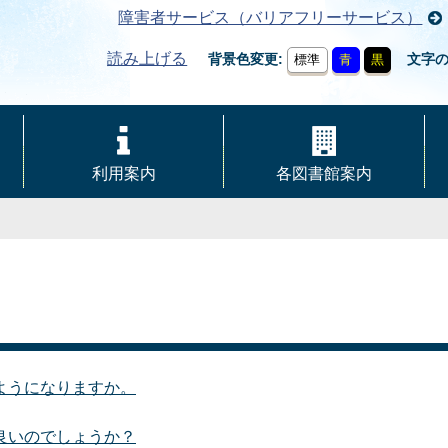
障害者サービス（バリアフリーサービス）
読み上げる
背景色変更
文字
標準
青
黒
利用案内
各図書館案内
ようになりますか。
良いのでしょうか？