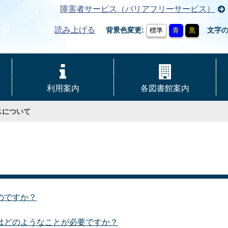
障害者サービス（バリアフリーサービス）
読み上げる
背景色変更
文字
標準
青
黒
利用案内
各図書館案内
スについて
のですか？
はどのようなことが必要ですか？