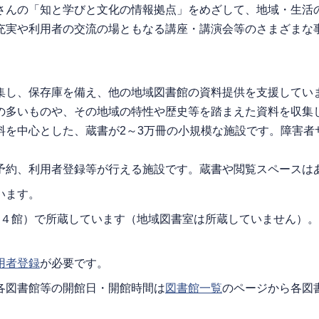
さんの「知と学びと文化の情報拠点」をめざして、地域・生活
充実や利用者の交流の場ともなる講座・講演会等のさまざまな
集し、保存庫を備え、他の地域図書館の資料提供を支援してい
の多いものや、その地域の特性や歴史等を踏まえた資料を収集
料を中心とした、蔵書が2～3万冊の小規模な施設です。障害者
予約、利用者登録等が行える施設です。蔵書や閲覧スペースは
います。
１４館）で所蔵しています（地域図書室は所蔵していません）
用者登録
が必要です。
各図書館等の開館日・開館時間は
図書館一覧
のページから各図