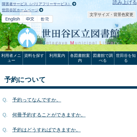
本文へ
読み上げる
障害者サービス（バリアフリーサービス）
世田谷区ホームページ
文字サイズ・背景色変更
利用者メニ
資料を探す
利用案内
各図書館案
図書館で調
世田谷を知
ュー
内
べる
る
予約について
予約ってなんですか。
何冊予約することができますか。
予約はどうすればできますか。