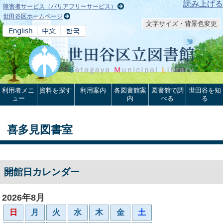
本文へ
読み上げる
障害者サービス（バリアフリーサービス）
世田谷区ホームページ
文字サイズ・背景色変更
利用者メニ
資料を探す
利用案内
各図書館案
図書館で調
世田谷を知
ュー
内
べる
る
喜多見図書室
開館日カレンダー
2026年8月
日
月
火
水
木
金
土