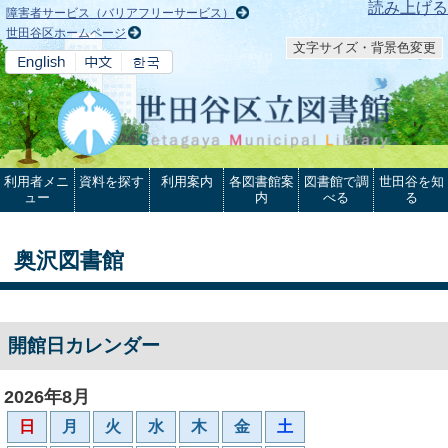
本文へ
読み上げる
障害者サービス（バリアフリーサービス）
世田谷区ホームページ
文字サイズ・背景色変更
利用者メニ
資料を探す
利用案内
各図書館案
図書館で調
世田谷を知
ュー
内
べる
る
奥沢図書館
開館日カレンダー
2026年8月
日
月
火
水
木
金
土