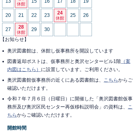
13
15
16
17
18
19
休館
24
20
21
22
23
25
26
休館
28
27
29
30
休館
【お知らせ】
奥沢図書館は、休館し仮事務所を開設しています
図書返却ポストは、仮事務所と奥沢センタービル1階
（案
内図はこちら）
に設置しています。ご利用ください。
奥沢図書館仮事務所の近くにある図書館は、
こちら
からご
確認いただけます。
令和７年７月６日（日曜日）に開催した「奥沢図書館仮事
務所及び奥沢区民センター再仮移転説明会」の資料は、
こ
ちら
からご確認いただけます。
開館時間