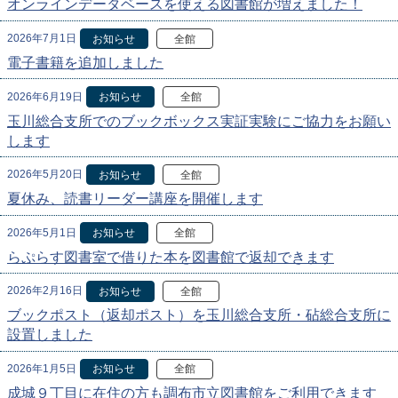
オンラインデータベースを使える図書館が増えました！
2026年7月1日
お知らせ
全館
電子書籍を追加しました
2026年6月19日
お知らせ
全館
玉川総合支所でのブックボックス実証実験にご協力をお願い
します
2026年5月20日
お知らせ
全館
夏休み、読書リーダー講座を開催します
2026年5月1日
お知らせ
全館
らぷらす図書室で借りた本を図書館で返却できます
2026年2月16日
お知らせ
全館
ブックポスト（返却ポスト）を玉川総合支所・砧総合支所に
設置しました
2026年1月5日
お知らせ
全館
成城９丁目に在住の方も調布市立図書館をご利用できます