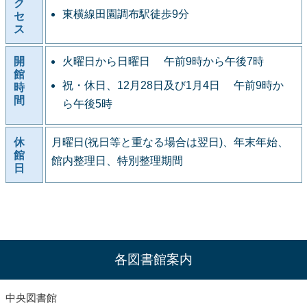
ク
東横線田園調布駅徒歩9分
セ
ス
開
火曜日から日曜日 午前9時から午後7時
館
祝・休日、12月28日及び1月4日 午前9時か
時
間
ら午後5時
休
月曜日(祝日等と重なる場合は翌日)、年末年始、
館
館内整理日、特別整理期間
日
各図書館案内
中央図書館