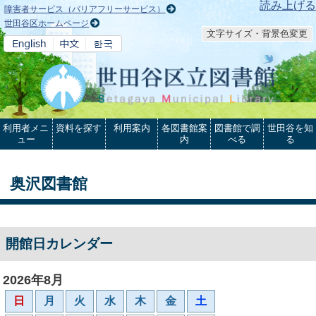
本文へ
読み上げる
障害者サービス（バリアフリーサービス）
世田谷区ホームページ
文字サイズ・背景色変更
利用者メニ
資料を探す
利用案内
各図書館案
図書館で調
世田谷を知
ュー
内
べる
る
奥沢図書館
開館日カレンダー
2026年8月
日
月
火
水
木
金
土