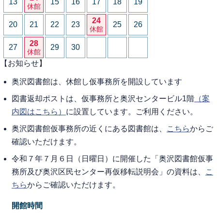
13
15
16
17
18
19
休館
24
20
21
22
23
25
26
休館
28
27
29
30
休館
【お知らせ】
奥沢図書館は、休館し仮事務所を開設しています
図書返却ポストは、仮事務所と奥沢センタービル1階
（案
内図はこちら）
に設置しています。ご利用ください。
奥沢図書館仮事務所の近くにある図書館は、
こちら
からご
確認いただけます。
令和７年７月６日（日曜日）に開催した「奥沢図書館仮事
務所及び奥沢区民センター再仮移転説明会」の資料は、
こ
ちら
からご確認いただけます。
開館時間