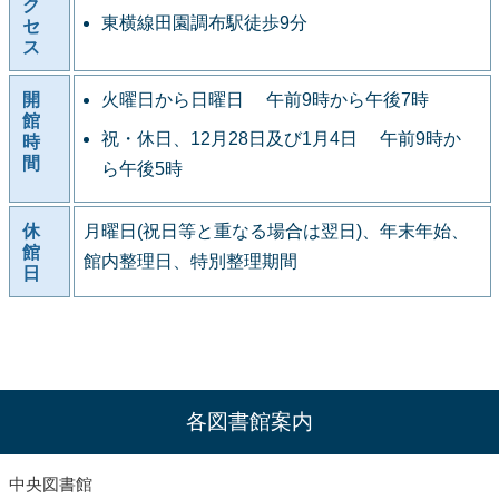
ク
東横線田園調布駅徒歩9分
セ
ス
開
火曜日から日曜日 午前9時から午後7時
館
祝・休日、12月28日及び1月4日 午前9時か
時
間
ら午後5時
休
月曜日(祝日等と重なる場合は翌日)、年末年始、
館
館内整理日、特別整理期間
日
各図書館案内
中央図書館