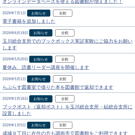
オンラインデータベースを使える図書館が増えました！
2026年7月1日
お知らせ
全館
電子書籍を追加しました
2026年6月19日
お知らせ
全館
玉川総合支所でのブックボックス実証実験にご協力をお願い
します
2026年5月20日
お知らせ
全館
夏休み、読書リーダー講座を開催します
2026年5月1日
お知らせ
全館
らぷらす図書室で借りた本を図書館で返却できます
2026年2月16日
お知らせ
全館
ブックポスト（返却ポスト）を玉川総合支所・砧総合支所に
設置しました
2026年1月5日
お知らせ
全館
成城９丁目に在住の方も調布市立図書館をご利用できます